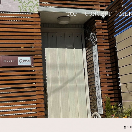
TOP
CONCEPT
ME
gr